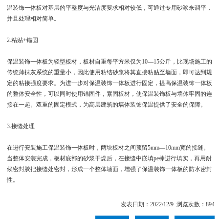
温装饰一体板对基层的平整度与光洁度要求相对较低，可通过专用砂浆来调平，
并且处理相对简单。
2.粘贴+锚固
保温装饰一体板为轻型板材，板材自重每平方米仅为10—15公斤，比现场施工的
传统薄抹灰系统的重量小，因此使用粘结砂浆将其直接粘贴至墙面，即可达到规
定的粘接强度要求。为进一步对保温装饰一体板进行固定，提高保温装饰一体板
的整体安全性，可以同时使用锚固件，紧固板材，使保温装饰板与墙体牢固的连
接在一起。双重的固定模式，为高层建筑的墙体装饰保温提供了安全的保障。
3.接缝处理
在进行安装施工保温装饰一体板时，两块板材之间预留5mm—10mm宽的接缝。
当整体安装完成，板材底部的砂浆干燥后，在接缝中嵌填pe棒进行填实，再用耐
候密封胶把接缝处密封，形成一个整体墙面，增强了保温装饰一体板的防水密封
性。
发表日期：2022/12/9 浏览次数：894