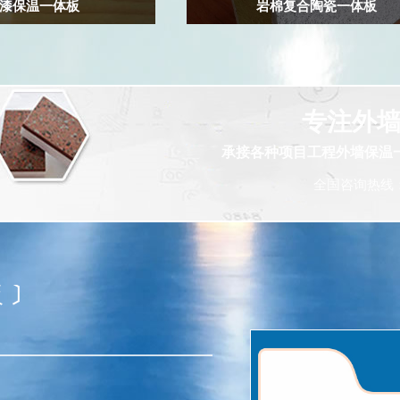
漆保温一体板
岩棉复合陶瓷一体板
专注外
承接各种项目工程外墙保温
全国咨询热线
板
〕