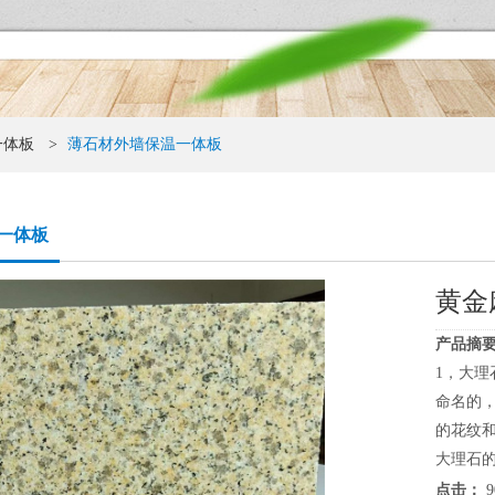
一体板
>
薄石材外墙保温一体板
一体板
黄金
产品摘要
1，大
命名的
的花纹
大理石的
点击：
9