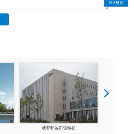
官方微信
成都郫县影视硅谷
新都