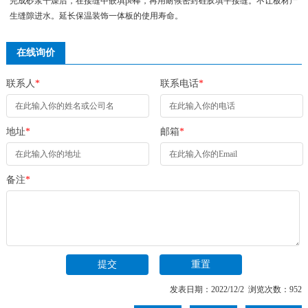
完成砂浆干燥后，在接缝中嵌填pe棒，再用耐候密封硅胶填平接缝。不让板材产
生缝隙进水。延长保温装饰一体板的使用寿命。
在线询价
联系人
*
联系电话
*
地址
*
邮箱
*
备注
*
发表日期：2022/12/2 浏览次数：952